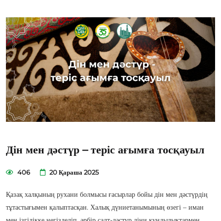
Дін мен дәстүр – теріс ағымға тосқауыл
406
20 Қараша 2025
Қазақ халқының рухани болмысы ғасырлар бойы дін мен дәстүрдің
тұтастығымен қалыптасқан. Халық дүниетанымының өзегі – иман
мен ізгілікке негізделіп, әрбір салт-дәстүр діни құндылықтармен