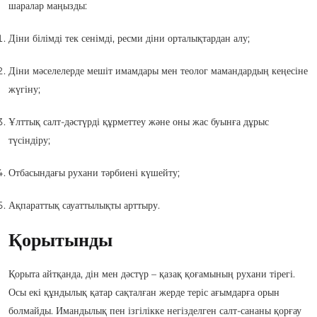
шаралар маңызды:
Діни білімді тек сенімді, ресми діни орталықтардан алу;
Діни мәселелерде мешіт имамдары мен теолог мамандардың кеңесіне
жүгіну;
Ұлттық салт-дәстүрді құрметтеу және оны жас буынға дұрыс
түсіндіру;
Отбасындағы рухани тәрбиені күшейту;
Ақпараттық сауаттылықты арттыру.
Қорытынды
Қорыта айтқанда, дін мен дәстүр – қазақ қоғамының рухани тірегі.
Осы екі құндылық қатар сақталған жерде теріс ағымдарға орын
болмайды. Имандылық пен ізгілікке негізделген салт-сананы қорғау