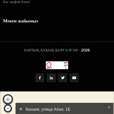
Бас мүфти блогі
Мекен жайымыз
БАРЛЫҚ ҚҰҚЫҚ ҚОРҒАЛҒАН -
2026