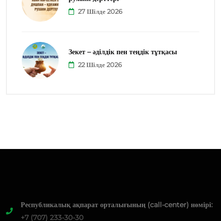
27 Шілде 2026
Зекет – әділдік пен теңдік тұтқасы
22 Шілде 2026
Республикалық ақпарат орталығының (call-center) нөмірі:
+7 (707) 233-30-30