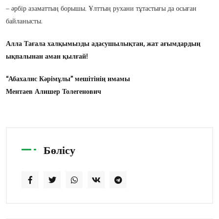
– әрбір азаматтың борышы. Ұлттың рухани тұтастығы да осыған
байланысты.
Алла Тағала халқымызды адасушылықтан, жат ағымдардың
ықпалынан аман қылғай!
“Абахалис Кәрімұлы” мешітінің имамы
Ментаев Алишер Толегенович
Бөлісу