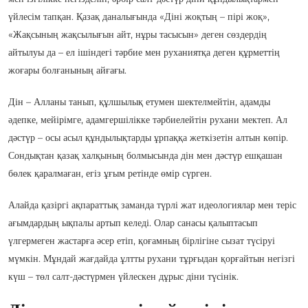
үйлесім тапқан. Қазақ даналығында «Діні жоқтың – пірі жоқ»,
«Жақсының жақсылығын айт, нұры тасысын» деген сөздердің
айтылуы да – ел ішіндегі тәрбие мен руханиятқа деген құрметтің
жоғары болғанының айғағы.
Дін – Алланы танып, құлшылық етумен шектелмейтін, адамды
әдепке, мейірімге, адамгершілікке тәрбиелейтін рухани мектеп. Ал
дәстүр – осы асыл құндылықтарды ұрпаққа жеткізетін алтын көпір.
Сондықтан қазақ халқының болмысында дін мен дәстүр ешқашан
бөлек қаралмаған, егіз ұғым ретінде өмір сүрген.
Алайда қазіргі ақпараттық заманда түрлі жат идеологиялар мен теріс
ағымдардың ықпалы артып келеді. Олар санасы қалыптасып
үлгермеген жастарға әсер етіп, қоғамның бірлігіне сызат түсіруі
мүмкін. Мұндай жағдайда ұлтты рухани тұрғыдан қорғайтын негізгі
күш – төл салт-дәстүрмен үйлескен дұрыс діни түсінік.