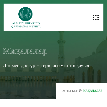
Мақалалар
Дін мен дәстүр – теріс ағымға тосқауыл
МАҚАЛАЛАР
БАСТЫ БЕТ