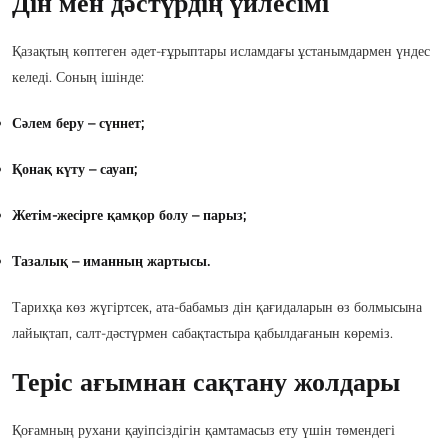
Дін мен дәстүрдің үйлесімі
Қазақтың көптеген әдет-ғұрыптары исламдағы ұстанымдармен үндес
келеді. Соның ішінде:
Сәлем беру – сүннет;
Қонақ күту – сауап;
Жетім-жесірге қамқор болу – парыз;
Тазалық – иманның жартысы.
Тарихқа көз жүгіртсек, ата-бабамыз дін қағидаларын өз болмысына
лайықтап, салт-дәстүрмен сабақтастыра қабылдағанын көреміз.
Теріс ағымнан сақтану жолдары
Қоғамның рухани қауіпсіздігін қамтамасыз ету үшін төмендегі