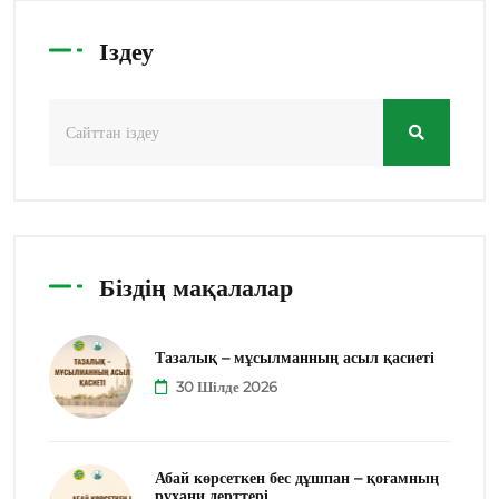
Іздеу
Біздің мақалалар
Тазалық – мұсылманның асыл қасиеті
30 Шілде 2026
Абай көрсеткен бес дұшпан – қоғамның
рухани дерттері