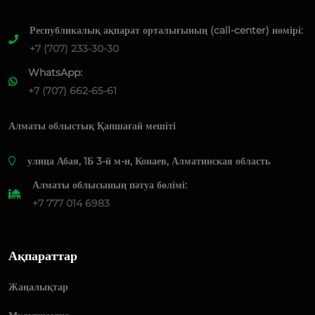
Республикалық ақпарат орталығының (call-center) нөмірі:
+7 (707) 233-30-30
WhatsApp:
+7 (707) 662-65-61
Алматы облыстық Қапшағай мешіті
​улица Абая, 1Б 3-й м-н, Конаев, Алматинская область
Алматы облысының пәтуа бөлімі:
+7 777 014 6983
Ақпараттар
Жаңалықтар