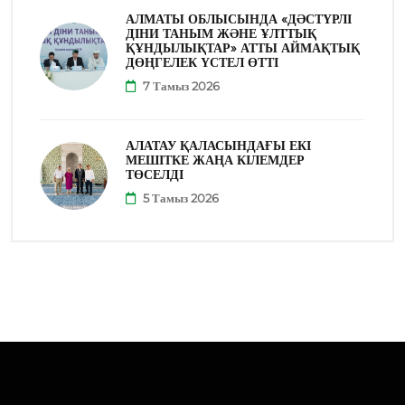
АЛМАТЫ ОБЛЫСЫНДА «ДӘСТҮРЛІ
ДІНИ ТАНЫМ ЖӘНЕ ҰЛТТЫҚ
ҚҰНДЫЛЫҚТАР» АТТЫ АЙМАҚТЫҚ
ДӨҢГЕЛЕК ҮСТЕЛ ӨТТІ
7 Тамыз 2026
АЛАТАУ ҚАЛАСЫНДАҒЫ ЕКІ
МЕШІТКЕ ЖАҢА КІЛЕМДЕР
ТӨСЕЛДІ
5 Тамыз 2026