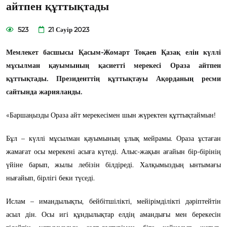
айтпен құттықтады
523
21 Сәуір 2023
Мемлекет басшысы Қасым-Жомарт Тоқаев Қазақ елін күллі
мұсылман қауымының қасиетті мерекесі Ораза айтпен
құттықтады. Президенттің құттықтауы Ақорданың ресми
сайтында жарияланды.
«Баршаңызды Ораза айт мерекесімен шын жүректен құттықтаймын!
Бұл – күллі мұсылман қауымының ұлық мейрамы. Ораза ұстаған
жамағат осы мерекені асыға күтеді. Алыс-жақын ағайын бір-бірінің
үйіне барып, жылы лебізін білдіреді. Халқымыздың ынтымағы
нығайып, бірлігі беки түседі.
Ислам – имандылықты, бейбітшілікті, мейірімділікті дәріптейтін
асыл дін. Осы игі құндылықтар елдің амандығы мен берекесін