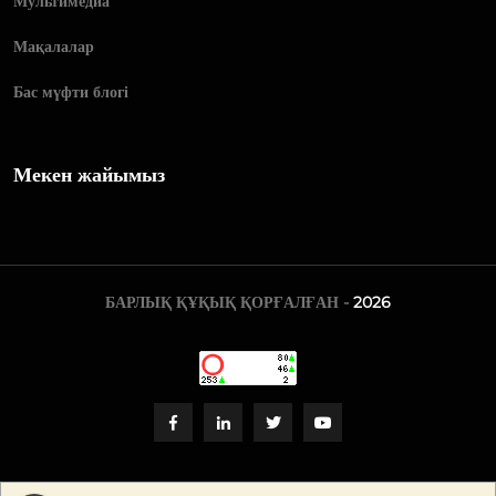
Мультимедиа
Мақалалар
Бас мүфти блогі
Мекен жайымыз
БАРЛЫҚ ҚҰҚЫҚ ҚОРҒАЛҒАН -
2026