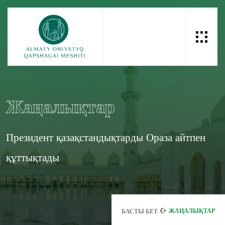
Жаңалықтар
Президент қазақстандықтарды Ораза айтпен
құттықтады
ЖАҢАЛЫҚТАР
БАСТЫ БЕТ