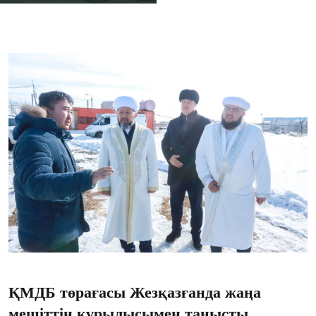
ҚМДБ төрағасы Жезқазғанда жаңа
мешіттің құрылысымен танысты