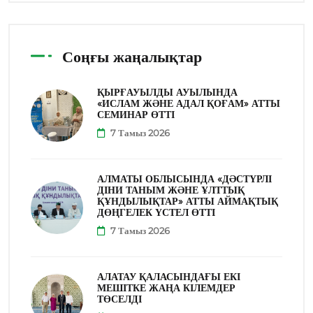
Соңғы жаңалықтар
ҚЫРҒАУЫЛДЫ АУЫЛЫНДА
«ИСЛАМ ЖӘНЕ АДАЛ ҚОҒАМ» АТТЫ
СЕМИНАР ӨТТІ
7 Тамыз 2026
АЛМАТЫ ОБЛЫСЫНДА «ДӘСТҮРЛІ
ДІНИ ТАНЫМ ЖӘНЕ ҰЛТТЫҚ
ҚҰНДЫЛЫҚТАР» АТТЫ АЙМАҚТЫҚ
ДӨҢГЕЛЕК ҮСТЕЛ ӨТТІ
7 Тамыз 2026
АЛАТАУ ҚАЛАСЫНДАҒЫ ЕКІ
МЕШІТКЕ ЖАҢА КІЛЕМДЕР
ТӨСЕЛДІ