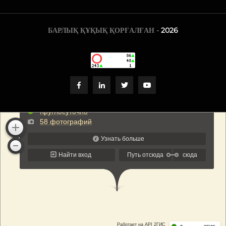
БАРЛЫҚ ҚҰҚЫҚ ҚОРҒАЛҒАН -
2026