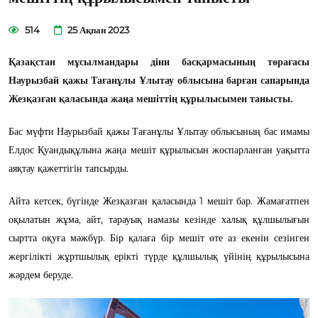
514
25 Ақпан 2023
Қазақстан мұсылмандары діни басқармасының төрағасы
Наурызбай қажы Тағанұлы Ұлытау облысына барған сапарында
Жезқазған қаласында жаңа мешіттің құрылысымен танысты.
Бас мүфти Наурызбай қажы Тағанұлы Ұлытау облысының бас имамы
Елдос Қуандықұлына жаңа мешіт құрылысын жоспарланған уақытта
аяқтау қажеттігін тапсырды.
Айта кетсек, бүгінде Жезқазған қаласында 1 мешіт бар. Жамағатпен
оқылатын жұма, айт, тарауық намазы кезінде халық құлшылығын
сыртта оқуға мәжбүр. Бір қалаға бір мешіт өте аз екенін сезінген
жергілікті жұртшылық ерікті түрде құлшылық үйінің құрылысына
жәрдем беруде.