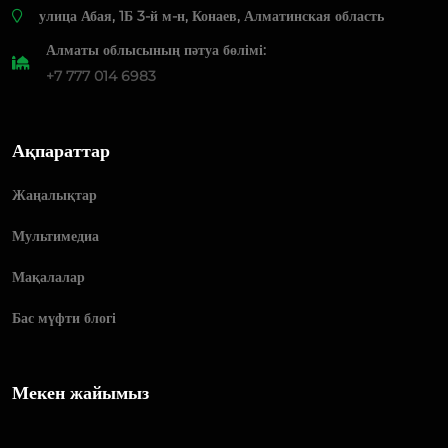
​улица Абая, 1Б 3-й м-н, Конаев, Алматинская область
Алматы облысының пәтуа бөлімі:
+7 777 014 6983
Ақпараттар
Жаңалықтар
Мультимедиа
Мақалалар
Бас мүфти блогі
Мекен жайымыз