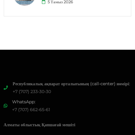
5 Тамыз 2026
Республикалық ақпарат орталығының (call-center) нөмірі:
+7 (707) 233-30-30
WhatsApp:
+7 (707) 662-65-61
Алматы облыстық Қапшағай мешіті