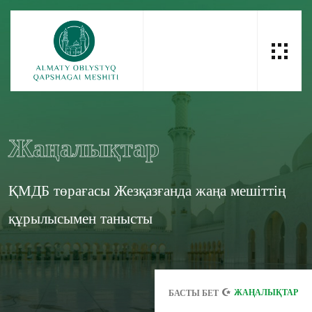
Жаңалықтар
ҚМДБ төрағасы Жезқазғанда жаңа мешіттің
құрылысымен танысты
ЖАҢАЛЫҚТАР
БАСТЫ БЕТ