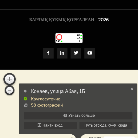
БАРЛЫҚ ҚҰҚЫҚ ҚОРҒАЛҒАН -
2026