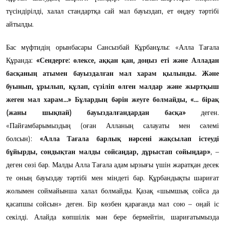
түсіндірілді, халал стандартқа сай мал бауыздап, ет өңдеу тәртібі
айтылды.
Бас мүфтидің орынбасары Сансызбай Құрбанұлы: «Алла Тағала
Құранда:
«Сендерге: өлексе, аққан қан, доңыз еті және Алладан
басқаның атымен бауыздалған мал харам қылынды. Және
буынып, ұрылып, құлап, сүзіліп өлген малдар және жыртқыш
жеген мал харам…» Бұлардың бәрін жеуге болмайды, «… бірақ
(жаны шықпай) бауыздалғандардан басқа»
деген.
«Пайғамбарымыздың (оған Алланың салауаты мен сәлемі
болсын):
«Алла Тағала барлық нәрсені жақсылап істеуді
бұйырды, сондықтан малды сойсаңдар, дұрыстап сойыңдар»
, –
деген сөзі бар. Малды Алла Тағала адам ырзығы үшін жаратқан десек
те оның бауыздау тәртібі мен міндеті бар. Құрбандықты шариғат
жолымен соймайынша халал болмайды. Қазақ «шымшық сойса да
қасапшы сойсын» деген. Бір көзбен қарағанда мал сою – оңай іс
секілді. Алайда көпшілік мән бере бермейтін, шариғатымызда