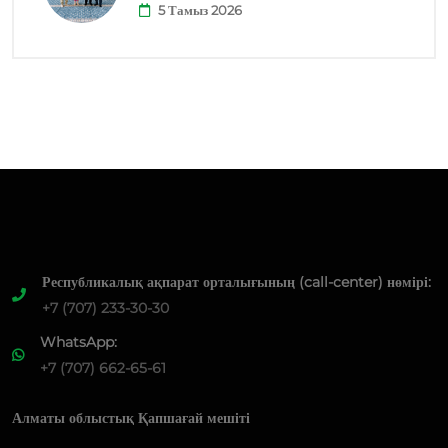
5 Тамыз 2026
Республикалық ақпарат орталығының (call-center) нөмірі:
+7 (707) 233-30-30
WhatsApp:
+7 (707) 662-65-61
Алматы облыстық Қапшағай мешіті