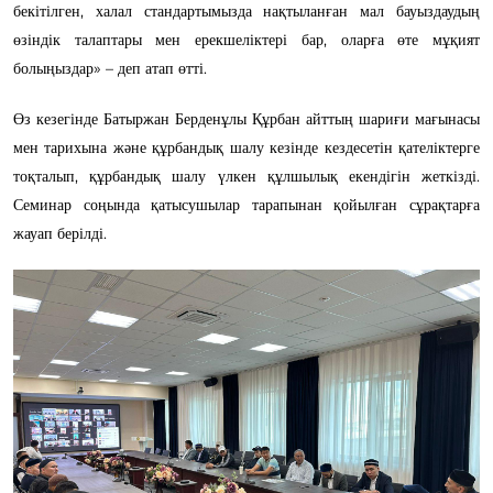
бекітілген, халал стандартымызда нақтыланған мал бауыздаудың
өзіндік талаптары мен ерекшеліктері бар, оларға өте мұқият
болыңыздар» – деп атап өтті.
Өз кезегінде Батыржан Берденұлы Құрбан айттың шариғи мағынасы
мен тарихына және құрбандық шалу кезінде кездесетін қателіктерге
тоқталып, құрбандық шалу үлкен құлшылық екендігін жеткізді.
Семинар соңында қатысушылар тарапынан қойылған сұрақтарға
жауап берілді.