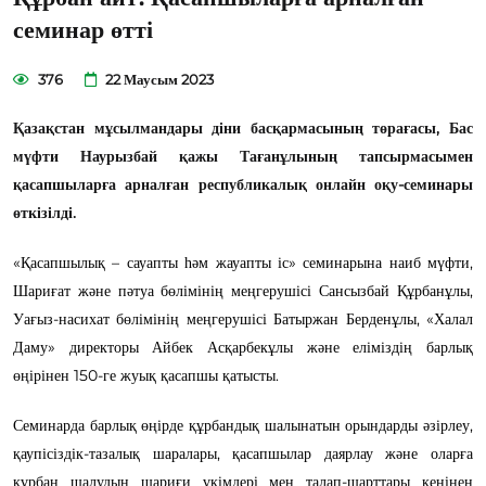
семинар өтті
376
22 Маусым 2023
Қазақстан мұсылмандары діни басқармасының төрағасы, Бас
мүфти Наурызбай қажы Тағанұлының тапсырмасымен
қасапшыларға арналған республикалық онлайн оқу-семинары
өткізілді.
«Қасапшылық – сауапты һәм жауапты іс» семинарына наиб мүфти,
Шариғат және пәтуа бөлімінің меңгерушісі Сансызбай Құрбанұлы,
Уағыз-насихат бөлімінің меңгерушісі Батыржан Берденұлы, «Халал
Даму» директоры Айбек Асқарбекұлы және еліміздің барлық
өңірінен 150-ге жуық қасапшы қатысты.
Семинарда барлық өңірде құрбандық шалынатын орындарды әзірлеу,
қаупісіздік-тазалық шаралары, қасапшылар даярлау және оларға
құрбан шалудың шариғи үкімдері мен талап-шарттары кеңінен