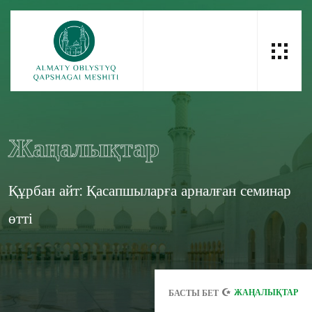
Жаңалықтар
Құрбан айт: Қасапшыларға арналған семинар
өтті
ЖАҢАЛЫҚТАР
БАСТЫ БЕТ