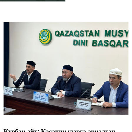
Құрбан айт: Қасапшыларға арналған