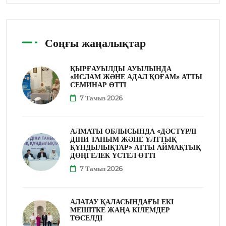
Соңғы жаңалықтар
ҚЫРҒАУЫЛДЫ АУЫЛЫНДА
«ИСЛАМ ЖӘНЕ АДАЛ ҚОҒАМ» АТТЫ
СЕМИНАР ӨТТІ
7 Тамыз 2026
АЛМАТЫ ОБЛЫСЫНДА «ДӘСТҮРЛІ
ДІНИ ТАНЫМ ЖӘНЕ ҰЛТТЫҚ
ҚҰНДЫЛЫҚТАР» АТТЫ АЙМАҚТЫҚ
ДӨҢГЕЛЕК ҮСТЕЛ ӨТТІ
7 Тамыз 2026
АЛАТАУ ҚАЛАСЫНДАҒЫ ЕКІ
МЕШІТКЕ ЖАҢА КІЛЕМДЕР
ТӨСЕЛДІ