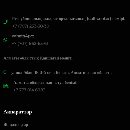
Республикалық ақпарат орталығының (call-center) нөмірі:
+7 (707) 233-30-30
WhatsApp:
+7 (707) 662-65-61
Алматы облыстық Қапшағай мешіті
​улица Абая, 1Б 3-й м-н, Конаев, Алматинская область
Алматы облысының пәтуа бөлімі:
+7 777 014 6983
Ақпараттар
Жаңалықтар