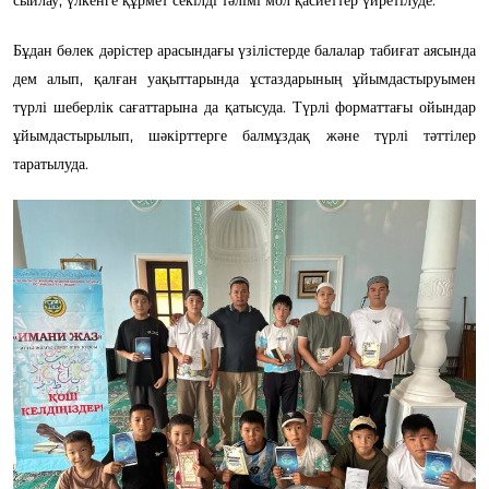
сыйлау, үлкенге құрмет секілді тәлімі мол қасиеттер үйретілуде.
Бұдан бөлек дәрістер арасындағы үзілістерде балалар табиғат аясында
дем алып, қалған уақыттарында ұстаздарының ұйымдастыруымен
түрлі шеберлік сағаттарына да қатысуда. Түрлі форматтағы ойындар
ұйымдастырылып, шәкірттерге балмұздақ және түрлі тәттілер
таратылуда.