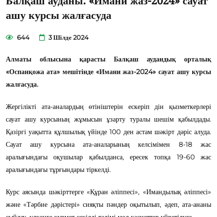
Балқаш ауданы: «Имани жаз-2024» сауат
ашу курсы жалғасуда
644
3 Шілде 2024
Алматы облысына қарасты Балқаш аудандық орталық
«Оспанқожа ата» мешітінде «Имани жаз-2024» сауат ашу курсы
жалғасуда.
Жергілікті ата-аналардың өтініштерін ескеріп дін қызметкерлері
сауат ашу курсының жұмысын ұзарту туралы шешім қабылдады.
Қазіргі уақытта құлшылық үйінде 100 ден астам шәкірт дәріс алуда.
Сауат ашу курсына ата-аналарының келсімімен 8-18 жас
аралығындағы оқушылар қабылданса, ересек топқа 19-60 жас
аралығындағы тұрғындары тіркелді.
Курс аясында шәкірттерге «Құран әліппесі», «Имандылық әліппесі»
және «Тәрбие дәрістері» сияқты пәндер оқытылып, әдеп, ата-ананы