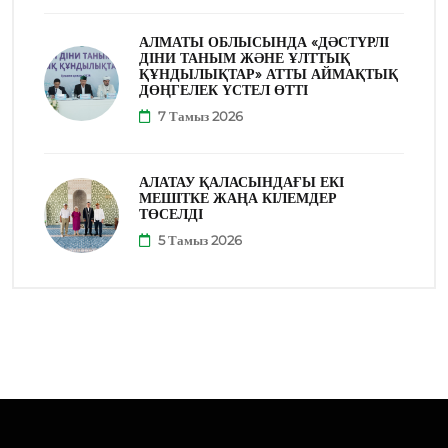
АЛМАТЫ ОБЛЫСЫНДА «ДӘСТҮРЛІ
ДІНИ ТАНЫМ ЖӘНЕ ҰЛТТЫҚ
ҚҰНДЫЛЫҚТАР» АТТЫ АЙМАҚТЫҚ
ДӨҢГЕЛЕК ҮСТЕЛ ӨТТІ
7 Тамыз 2026
АЛАТАУ ҚАЛАСЫНДАҒЫ ЕКІ
МЕШІТКЕ ЖАҢА КІЛЕМДЕР
ТӨСЕЛДІ
5 Тамыз 2026