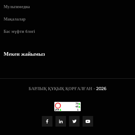
Мультимедиа
Мақалалар
Бас мүфти блогі
Мекен жайымыз
БАРЛЫҚ ҚҰҚЫҚ ҚОРҒАЛҒАН -
2026