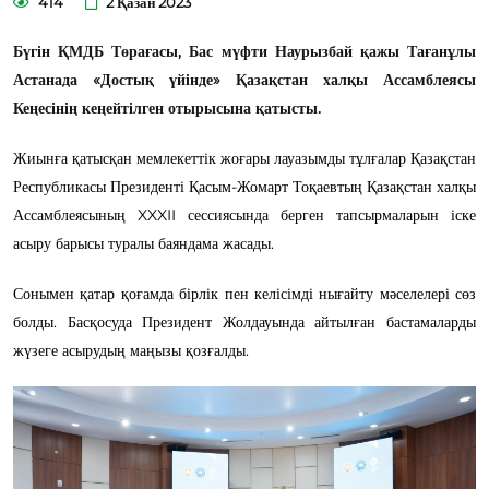
414
2 Қазан 2023
Бүгін ҚМДБ Төрағасы, Бас мүфти Наурызбай қажы Тағанұлы
Астанада «Достық үйінде» Қазақстан халқы Ассамблеясы
Кеңесінің кеңейтілген отырысына қатысты.
Жиынға қатысқан мемлекеттік жоғары лауазымды тұлғалар Қазақстан
Республикасы Президенті Қасым-Жомарт Тоқаевтың Қазақстан халқы
Ассамблеясының XXXII сессиясында берген тапсырмаларын іске
асыру барысы туралы баяндама жасады.
Сонымен қатар қоғамда бірлік пен келісімді нығайту мәселелері сөз
болды. Басқосуда Президент Жолдауында айтылған бастамаларды
жүзеге асырудың маңызы қозғалды.