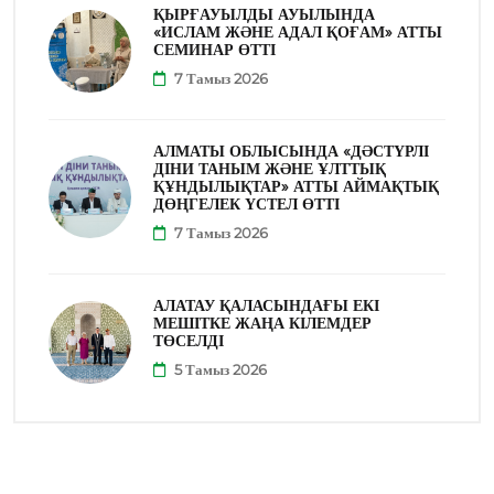
ҚЫРҒАУЫЛДЫ АУЫЛЫНДА
«ИСЛАМ ЖӘНЕ АДАЛ ҚОҒАМ» АТТЫ
СЕМИНАР ӨТТІ
7 Тамыз 2026
АЛМАТЫ ОБЛЫСЫНДА «ДӘСТҮРЛІ
ДІНИ ТАНЫМ ЖӘНЕ ҰЛТТЫҚ
ҚҰНДЫЛЫҚТАР» АТТЫ АЙМАҚТЫҚ
ДӨҢГЕЛЕК ҮСТЕЛ ӨТТІ
7 Тамыз 2026
АЛАТАУ ҚАЛАСЫНДАҒЫ ЕКІ
МЕШІТКЕ ЖАҢА КІЛЕМДЕР
ТӨСЕЛДІ
5 Тамыз 2026