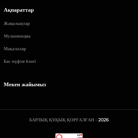
Ақпараттар
Жаңалықтар
Мультимедиа
Мақалалар
Бас мүфти блогі
Мекен жайымыз
БАРЛЫҚ ҚҰҚЫҚ ҚОРҒАЛҒАН -
2026