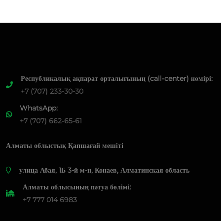
Республикалық ақпарат орталығының (call-center) нөмірі:
+7 (707) 233-30-30
WhatsApp:
+7 (707) 662-65-61
Алматы облыстық Қапшағай мешіті
​улица Абая, 1Б 3-й м-н, Конаев, Алматинская область
Алматы облысының пәтуа бөлімі:
+7 777 014 6983