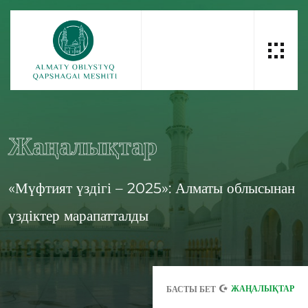
Жаңалықтар
«Мүфтият үздігі – 2025»: Алматы облысынан
үздіктер марапатталды
ЖАҢАЛЫҚТАР
БАСТЫ БЕТ