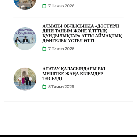
7 Тамыз 2026
АЛМАТЫ ОБЛЫСЫНДА «ДӘСТҮРЛІ
ДІНИ ТАНЫМ ЖӘНЕ ҰЛТТЫҚ
ҚҰНДЫЛЫҚТАР» АТТЫ АЙМАҚТЫҚ
ДӨҢГЕЛЕК ҮСТЕЛ ӨТТІ
7 Тамыз 2026
АЛАТАУ ҚАЛАСЫНДАҒЫ ЕКІ
МЕШІТКЕ ЖАҢА КІЛЕМДЕР
ТӨСЕЛДІ
5 Тамыз 2026