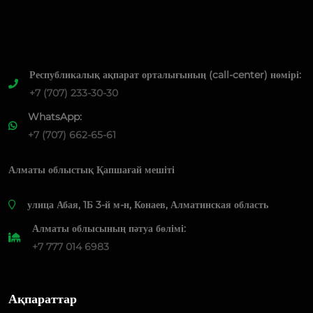
Республикалық ақпарат орталығының (call-center) нөмірі:
+7 (707) 233-30-30
WhatsApp:
+7 (707) 662-65-61
Алматы облыстық Қапшағай мешіті
​улица Абая, 1Б 3-й м-н, Конаев, Алматинская область
Алматы облысының пәтуа бөлімі:
+7 777 014 6983
Ақпараттар