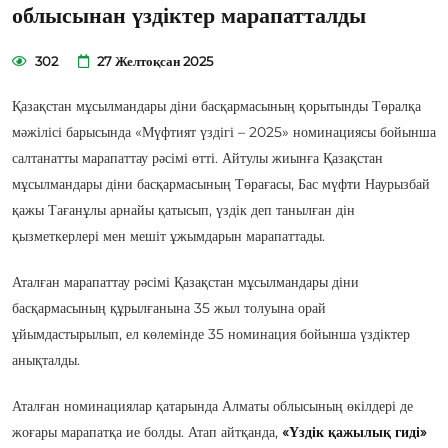
облысынан үздіктер марапатталды
302
27 Желтоқсан 2025
Қазақстан мұсылмандары діни басқармасының қорытынды Төралқа
мәжілісі барысында «Мүфтият үздігі – 2025» номинациясы бойынша
салтанатты марапаттау рәсімі өтті. Айтулы жиынға Қазақстан
мұсылмандары діни басқармасының Төрағасы, Бас мүфти Наурызбай
қажы Тағанұлы арнайы қатысып, үздік деп танылған дін
қызметкерлері мен мешіт ұжымдарын марапаттады.
Аталған марапаттау рәсімі Қазақстан мұсылмандары діни
басқармасының құрылғанына 35 жыл толуына орай
ұйымдастырылып, ел көлемінде 35 номинация бойынша үздіктер
анықталды.
Аталған номинациялар қатарында Алматы облысының өкілдері де
жоғары марапатқа ие болды. Атап айтқанда,
«Үздік қажылық гиді»