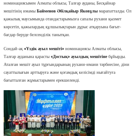
номинациясымен Алматы облысы, Талғар ауданы, Бесқайнар
мешітінің имамы
Байменов Әбілқайыр Яковұлы
марапатталды. Ол
қажылық маусымында отандастарымызға сапалы рухани қызмет
көрсетіп, қажылардың құлшылықтарын дұрыс атқаруына бағыт-
бағдар беруде белсенділік танытқан.
Сондай-ақ
«Үздік ауыл мешіті»
номинациясы Алматы облысы,
Талғар ауданына қарасты
«Достық» ауылдық мешітіне
бұйырды.
Аталған мешіт ауыл тұрғындарының рухани-имани тәрбиесіне, діни
сауаттылығын арттыруға және қоғамдық келісімді нығайтуға
бағытталған жұмыстарымен ерекшеленді.