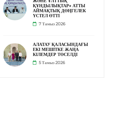
ЖӘНЕ ҰЛТТЫҚ
ҚҰНДЫЛЫҚТАР» АТТЫ
АЙМАҚТЫҚ ДӨҢГЕЛЕК
ҮСТЕЛ ӨТТІ
7 Тамыз 2026
АЛАТАУ ҚАЛАСЫНДАҒЫ
ЕКІ МЕШІТКЕ ЖАҢА
КІЛЕМДЕР ТӨСЕЛДІ
5 Тамыз 2026