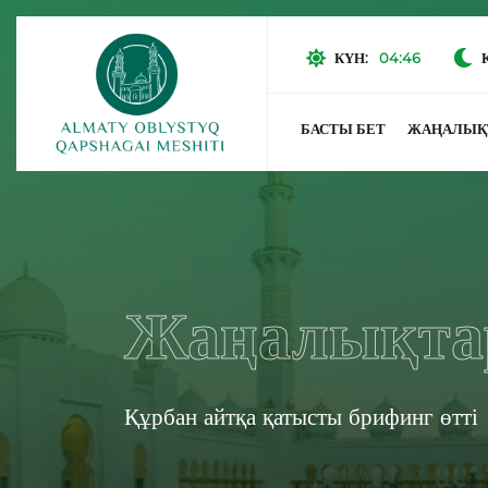
КҮН:
04:46
БАСТЫ БЕТ
ЖАҢАЛЫҚ
Жаңалықта
Құрбан айтқа қатысты брифинг өтті