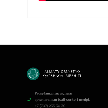
Республикалық ақпарат
орталығының (call-center) нөмірі:
+7 (707) 233-30-30