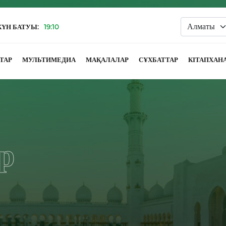
КҮН БАТУЫ:
19:10
ТАР
МУЛЬТИМЕДИА
МАҚАЛАЛАР
СҰХБАТТАР
КІТАПХАН
р