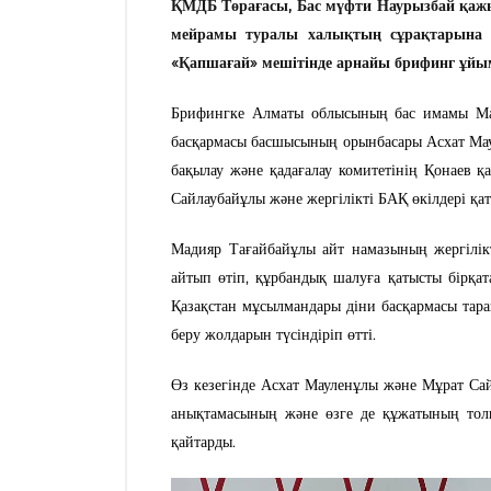
ҚМДБ Төрағасы, Бас мүфти Наурызбай қаж
мейрамы туралы халықтың сұрақтарына 
«Қапшағай» мешітінде арнайы брифинг ұй
Брифингке Алматы облысының бас имамы Ма
басқармасы басшысының орынбасары Асхат Ма
бақылау және қадағалау комитетінің Қонаев
Сайлаубайұлы және жергілікті БАҚ өкілдері қа
Мадияр Тағайбайұлы айт намазының жергілікт
айтып өтіп, құрбандық шалуға қатысты бірқат
Қазақстан мұсылмандары діни басқармасы та
беру жолдарын түсіндіріп өтті.
Өз кезегінде Асхат Мауленұлы және Мұрат Са
анықтамасының және өзге де құжатының толы
қайтарды.