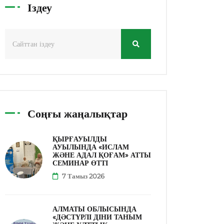
Іздеу
Соңғы жаңалықтар
ҚЫРҒАУЫЛДЫ
АУЫЛЫНДА «ИСЛАМ
ЖӘНЕ АДАЛ ҚОҒАМ» АТТЫ
СЕМИНАР ӨТТІ
7 Тамыз 2026
АЛМАТЫ ОБЛЫСЫНДА
«ДӘСТҮРЛІ ДІНИ ТАНЫМ