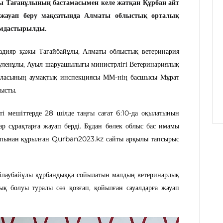
ы Тағанұлының бастамасымен келе жатқан Құрбан айт
жауап беру мақсатында Алматы облыстық орталық
ымдастырылды.
дияр қажы Тағайбайұлы, Алматы облыстық ветеринария
уленұлы, Ауыл шаруашылығы министрлігі Ветеринариялық
 қаласының аумақтық инспекциясы ММ-нің басшысы Мұрат
тысты.
і мешіттерде 28 шілде таңғы сағат 6:10-да оқылатынын
ар сұрақтарға жауап берді. Бұдан бөлек облыс бас имамы
рапынан құрылған Qurban2023.kz сайты арқылы тапсырыс
йлаубайұлы құрбандыққа сойылатын малдың ветеринарлық
қ болуы туралы сөз қозғап, қойылған сауалдарға жауап