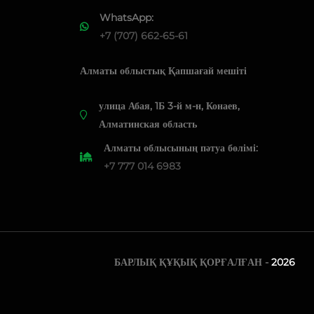
WhatsApp:
+7 (707) 662-65-61
Алматы облыстық Қапшағай мешіті
​улица Абая, 1Б 3-й м-н, Конаев,
Алматинская область
Алматы облысының пәтуа бөлімі:
+7 777 014 6983
БАРЛЫҚ ҚҰҚЫҚ ҚОРҒАЛҒАН -
2026