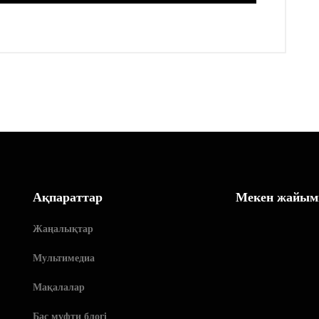
Ақпараттар
Мекен жайым
Жаңалықтар
Мультимедиа
Мақалалар
Бас мүфти блогі