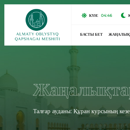
КҮН:
04:46
БАСТЫ БЕТ
ЖАҢАЛЫҚ
Жаңалықта
Талғар ауданы: Құран курсының кезек