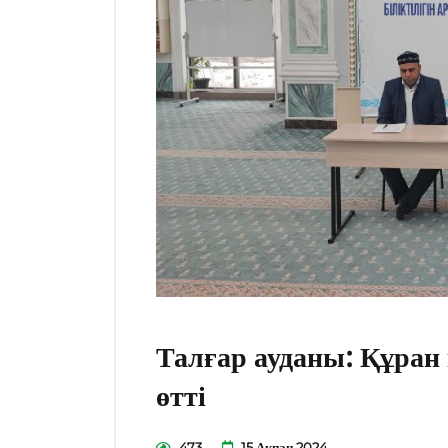
Талғар ауданы: Құран 
өтті
473
15 Ақпан 2024