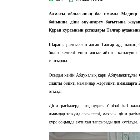
Алматы облысының бас имамы Мадияр қ
бойынша діни оқу-ағарту бағытына жау
Құран курсының ұстаздары Талғар ауданының
Шараның алғысөзін алған Талғар ауданының 
бөліп келгені үшін алғыс айтып,
қатысушы д
тапсырды.
Осыдан кейін Абдухалық қари Абдумажитұлы,
сияқты білікті мамандар жергілікті имамдарға
өткізді.
Діни рәсімдерді атқарудағы бірізділікті қа
имамдар тәжуид ережелері, махраж, діни рәсім
курс соңында емтихан тапсырады деп күтілуде.