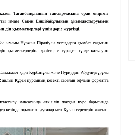
ажы Тағайбайұлының тапсырмасына орай өңіріміз
апты имам Сакен Еншібайұлының ұйымдастыруымен
 дін қызметкерлері үшін дәріс жүргізді.
бас имамы Нұржан Пірәліұлы ұстаздарға қымбат уақытын
ін қызметкерлеріне дәрістерге тұрақты түрде қатысуын
 Саидахмет қари Құрбанұлы және Нүриддин Абдүшүкүрұлы
 2 айлық Құран курсының кезекті сабағын офлайн форматта
лыптастыру мақсатында өткізіліп жатқан курс барысында
дер кезінде оқылатын дұғалар мен Құран сүрелерін жаттап,