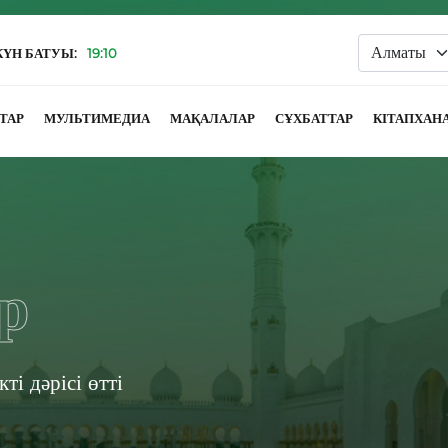
КҮН БАТУЫ:
19:10
ТАР
МУЛЬТИМЕДИА
МАҚАЛАЛАР
СҰХБАТТАР
КІТАПХАН
р
ті дәрісі өтті