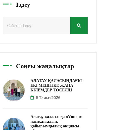
Іздеу
Соңғы жаңалықтар
АЛАТАУ ҚАЛАСЫНДАҒЫ
ЕКІ МЕШІТКЕ ЖАҢА
КІЛЕМДЕР ТӨСЕЛДІ
5 Тамыз 2026
Алатау қаласында «Ұшыр»
насихатталып,
қайырымдылық акциясы