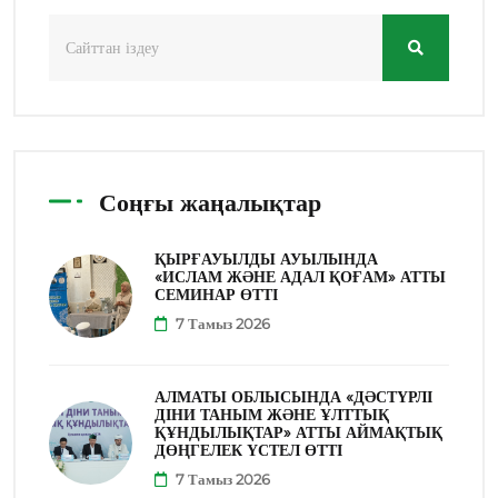
Соңғы жаңалықтар
ҚЫРҒАУЫЛДЫ АУЫЛЫНДА
«ИСЛАМ ЖӘНЕ АДАЛ ҚОҒАМ» АТТЫ
СЕМИНАР ӨТТІ
7 Тамыз 2026
АЛМАТЫ ОБЛЫСЫНДА «ДӘСТҮРЛІ
ДІНИ ТАНЫМ ЖӘНЕ ҰЛТТЫҚ
ҚҰНДЫЛЫҚТАР» АТТЫ АЙМАҚТЫҚ
ДӨҢГЕЛЕК ҮСТЕЛ ӨТТІ
7 Тамыз 2026