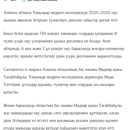
Алматы облысы Үшқоңыр медресе-колледжінде 2025–2026 оқу
жылын аяқтаған бітіруші түлектерге диплом табыстау рәсімі өтті.
Биыл білім ордасын 139 шәкірт тәмамдап, олардың қатарынан 8
түлек үздік оқу үлгерімімен қызыл дипломға ие болды. Атап
айтқанда, 6 қыз және 2 ұл шәкірт оқу барысында жоғары нәтижелер
көрсетіп, ерекше жетістіктері үшін үздік дипломмен марапатталды.
Салтанатты іс-шараға Алматы облысының бас имамы Мадияр қажы
Тағайбайұлы, Үшқоңыр медресе-колледжінің директоры Мәди
Тәттібаев, ұстаздар қауымы, түлектер мен олардың ата-аналары
қатысты.
Жиын барысында облыстың бас имамы Мадияр қажы Тағайбайұлы
жас мамандарды оқу орнын сәтті аяқтауларымен құттықтап, алған
діни білімдерін ел игілігі мен қоғамның рухани дамуына қызмет
етудің маңызды құралы ретінде пайдалану қажеттігін атап өтті.