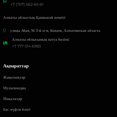
+7 (707) 662-65-61
Алматы облыстық Қапшағай мешіті
​улица Абая, 1Б 3-й м-н, Конаев, Алматинская область
Алматы облысының пәтуа бөлімі:
+7 777 014 6983
Ақпараттар
Жаңалықтар
Мультимедиа
Мақалалар
Бас мүфти блогі