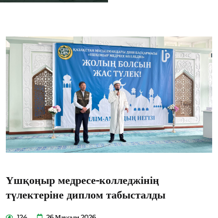
Үшқоңыр медресе-колледжінің
түлектеріне диплом табысталды
124
26 Маусым 2026