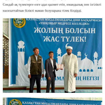
Сондай-ақ түлектерге елге адал қызмет етіп, имандылық пен ізгілікті
насихаттайтын білікті маман болуларына тілек білдірді.