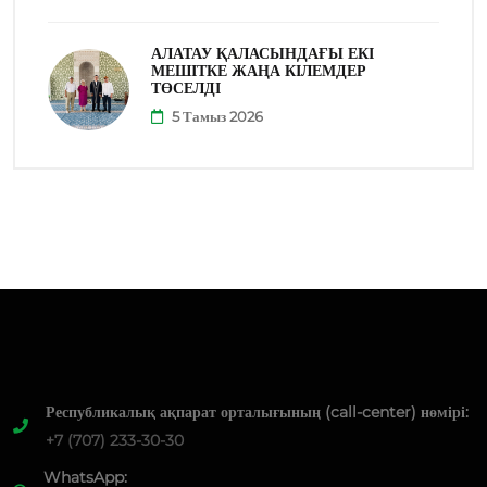
АЛАТАУ ҚАЛАСЫНДАҒЫ ЕКІ
МЕШІТКЕ ЖАҢА КІЛЕМДЕР
ТӨСЕЛДІ
5 Тамыз 2026
Республикалық ақпарат орталығының (call-center) нөмірі:
+7 (707) 233-30-30
WhatsApp: