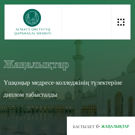
Жаңалықтар
Үшқоңыр медресе-колледжінің түлектеріне
диплом табысталды
ЖАҢАЛЫҚТАР
БАСТЫ БЕТ