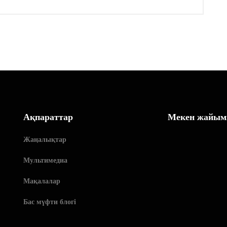
Ақпараттар
Мекен жайым
Жаңалықтар
Мультимедиа
Мақалалар
Бас мүфти блогі