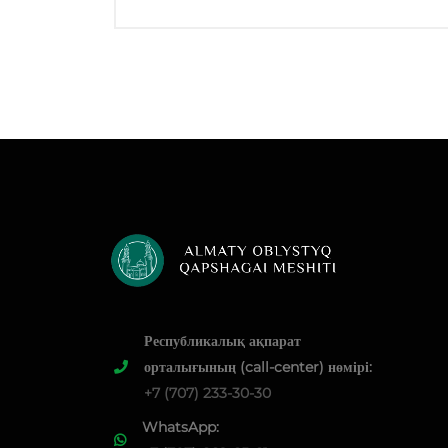
Республикалық ақпарат
орталығының (call-center) нөмірі:
+7 (707) 233-30-30
WhatsApp: