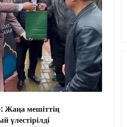
: Жаңа мешіттің
й үлестірілді