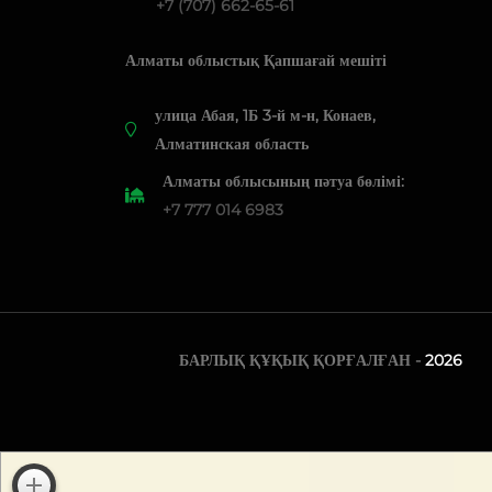
+7 (707) 662-65-61
Алматы облыстық Қапшағай мешіті
​улица Абая, 1Б 3-й м-н, Конаев,
Алматинская область
Алматы облысының пәтуа бөлімі:
+7 777 014 6983
БАРЛЫҚ ҚҰҚЫҚ ҚОРҒАЛҒАН -
2026