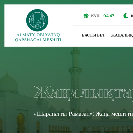
КҮН:
04:47
БАСТЫ БЕТ
ЖАҢАЛЫҚ
Жаңалықта
«Шарапатты Рамазан»: Жаңа мешітті