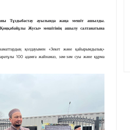
аны Тұздыбастау ауылында жаңа мешіт ашылды.
Қоңқабайұлы Жусы» мешітінің ашылу салтанатына
заматтардың қолдауымен «Зекет және қайырымдылық»
Маратұлы 100 адамға жайнамаз, зәм-зәм суы және құрма