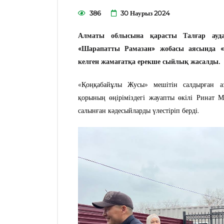
386
30 Наурыз 2024
Алматы облысына қарасты Талғар ауд
«Шарапатты Рамазан» жобасы аясында «
келген жамағатқа ерекше сыйлық жасалды.
«Қоңқабайұлы Жусы» мешітін салдырған а
қорының өңіріміздегі жауапты өкілі Ринат 
салынған кәдесыйларды үлестіріп берді.