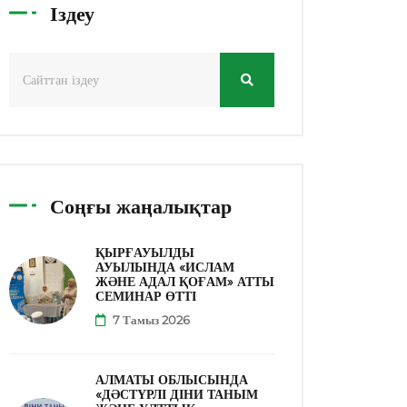
Іздеу
Соңғы жаңалықтар
ҚЫРҒАУЫЛДЫ
АУЫЛЫНДА «ИСЛАМ
ЖӘНЕ АДАЛ ҚОҒАМ» АТТЫ
СЕМИНАР ӨТТІ
7 Тамыз 2026
АЛМАТЫ ОБЛЫСЫНДА
«ДӘСТҮРЛІ ДІНИ ТАНЫМ