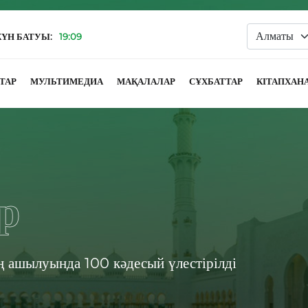
КҮН БАТУЫ:
19:09
ТАР
МУЛЬТИМЕДИА
МАҚАЛАЛАР
СҰХБАТТАР
КІТАПХАН
р
ң ашылуында 100 кәдесый үлестірілді