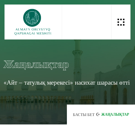
Жаңалықтар
«Айт – татулық мерекесі» насихат шарасы өтті
ЖАҢАЛЫҚТАР
БАСТЫ БЕТ