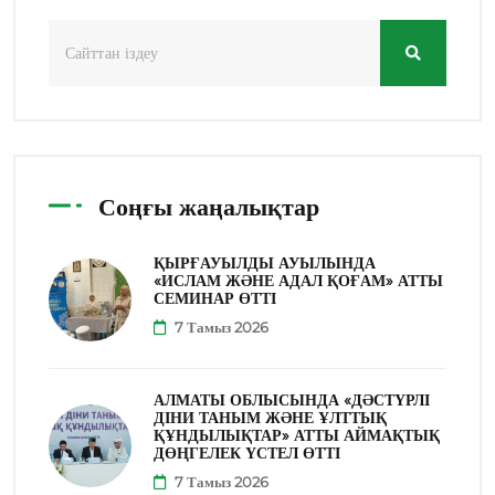
Соңғы жаңалықтар
ҚЫРҒАУЫЛДЫ АУЫЛЫНДА
«ИСЛАМ ЖӘНЕ АДАЛ ҚОҒАМ» АТТЫ
СЕМИНАР ӨТТІ
7 Тамыз 2026
АЛМАТЫ ОБЛЫСЫНДА «ДӘСТҮРЛІ
ДІНИ ТАНЫМ ЖӘНЕ ҰЛТТЫҚ
ҚҰНДЫЛЫҚТАР» АТТЫ АЙМАҚТЫҚ
ДӨҢГЕЛЕК ҮСТЕЛ ӨТТІ
7 Тамыз 2026