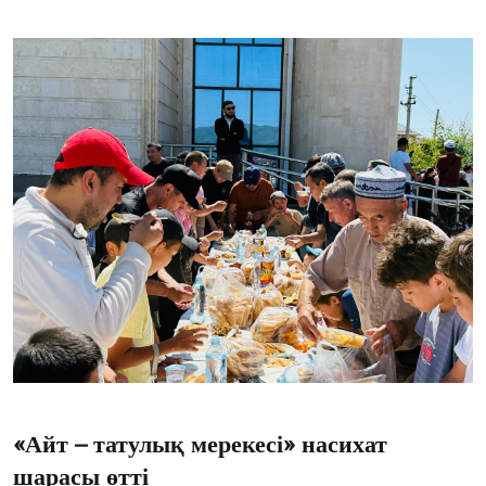
«Айт – татулық мерекесі» насихат
шарасы өтті