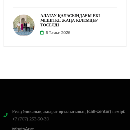
АЛАТАУ ҚАЛАСЫНДАҒЫ ЕКІ
МЕШІТКЕ ЖАҢА КІЛЕМДЕР
ТӨСЕЛДІ
5 Тамыз 2026
Республикалық ақпарат орталығының (call-center) нөмірі:
+7 (707) 233-30-30
WhatsApp: