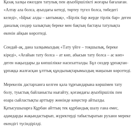
Қазақ халқы ежелден татулық пен ауызбіршілікті жоғары бағалаған.
«Алтау ала болса, ауыздағы кетеді, төртеу түгел болса, төбедегі
келеді», «Ырыс алды – ынтымақ», «Бірлік бар жерде тірлік бар» деген
даналық сөздер халықтың береке мен бақтың бастауы татулықта
екенін айқын көрсетеді.
Сондай-ақ, дана халқымыздың «Тату үйге – тоқшылық, береке
кіреді», «Ағайын тату болса – ат көп, абысын тату болса – ас көп»
деген нақылдары да көпшілікке насихатталды. Бұл сөздер ұрпақтан-
ұрпаққа жалғасқан ұлттық құндылықтарымыздың маңызын көрсетеді.
Мерекелік дастарханға келген қала тұрғындарына көршімен тату
болу, туыстық байланысты нығайту, қоғамдағы ауызбіршілік пен
өзара сыйластықты арттыру жөнінде кеңестер айтылды.
Қатысушыларға Құрбан айттың тек құрбандық шалу ғана емес,
адамдарды жақындастырып, жүректерді табыстыратын рухани мереке
екендігі түсіндірілді.