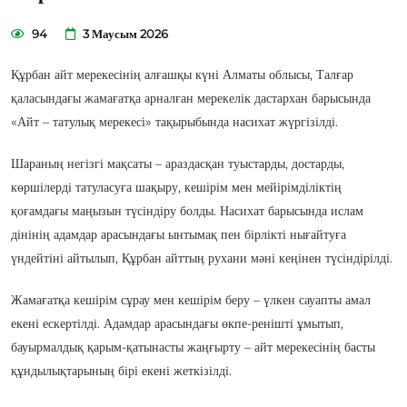
94
3 Маусым 2026
Құрбан айт мерекесінің алғашқы күні Алматы облысы, Талғар
қаласындағы жамағатқа арналған мерекелік дастархан барысында
«Айт – татулық мерекесі» тақырыбында насихат жүргізілді.
Шараның негізгі мақсаты – араздасқан туыстарды, достарды,
көршілерді татуласуға шақыру, кешірім мен мейірімділіктің
қоғамдағы маңызын түсіндіру болды. Насихат барысында ислам
дінінің адамдар арасындағы ынтымақ пен бірлікті нығайтуға
үндейтіні айтылып, Құрбан айттың рухани мәні кеңінен түсіндірілді.
Жамағатқа кешірім сұрау мен кешірім беру – үлкен сауапты амал
екені ескертілді. Адамдар арасындағы өкпе-ренішті ұмытып,
бауырмалдық қарым-қатынасты жаңғырту – айт мерекесінің басты
құндылықтарының бірі екені жеткізілді.