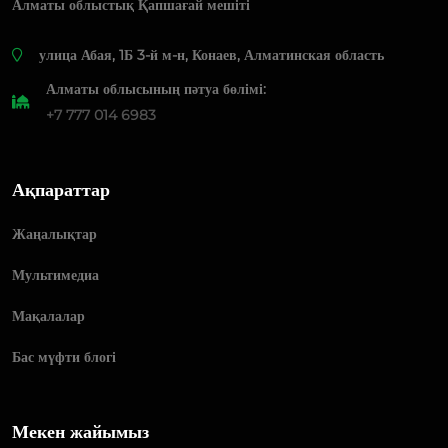
Алматы облыстық Қапшағай мешіті
​улица Абая, 1Б 3-й м-н, Конаев, Алматинская область
Алматы облысының пәтуа бөлімі:
+7 777 014 6983
Ақпараттар
Жаңалықтар
Мультимедиа
Мақалалар
Бас мүфти блогі
Мекен жайымыз