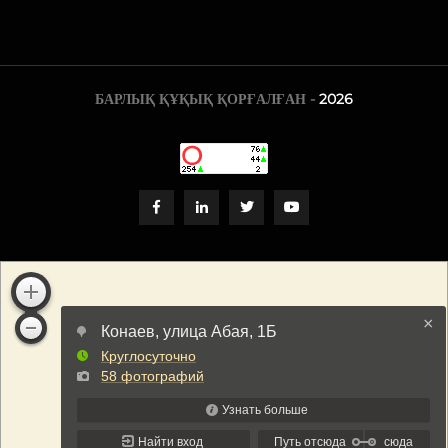
БАРЛЫҚ ҚҰҚЫҚ ҚОРҒАЛҒАН -
2026