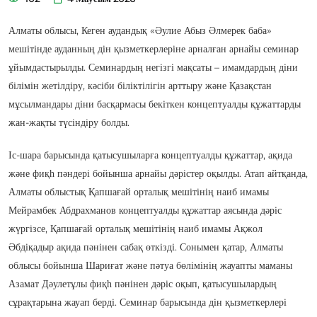
Алматы облысы, Кеген аудандық «Әулие Абыз Әлмерек баба»
мешітінде ауданның дін қызметкерлеріне арналған арнайы семинар
ұйымдастырылды. Семинардың негізгі мақсаты – имамдардың діни
білімін жетілдіру, кәсіби біліктілігін арттыру және Қазақстан
мұсылмандары діни басқармасы бекіткен концептуалды құжаттарды
жан-жақты түсіндіру болды.
Іс-шара барысында қатысушыларға концептуалды құжаттар, ақида
және фиқһ пәндері бойынша арнайы дәрістер оқылды. Атап айтқанда,
Алматы облыстық Қапшағай орталық мешітінің наиб имамы
Мейрамбек Абдрахманов концептуалды құжаттар аясында дәріс
жүргізсе, Қапшағай орталық мешітінің наиб имамы Ақжол
Әбдіқадыр ақида пәнінен сабақ өткізді. Сонымен қатар, Алматы
облысы бойынша Шариғат және пәтуа бөлімінің жауапты маманы
Азамат Дәулетұлы фиқһ пәнінен дәріс оқып, қатысушылардың
сұрақтарына жауап берді. Семинар барысында дін қызметкерлері