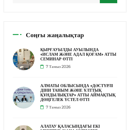
Соңғы жаңалықтар
ҚЫРҒАУЫЛДЫ АУЫЛЫНДА
«ИСЛАМ ЖӘНЕ АДАЛ ҚОҒАМ» АТТЫ
СЕМИНАР ӨТТІ
7 Тамыз 2026
АЛМАТЫ ОБЛЫСЫНДА «ДӘСТҮРЛІ
ДІНИ ТАНЫМ ЖӘНЕ ҰЛТТЫҚ
ҚҰНДЫЛЫҚТАР» АТТЫ АЙМАҚТЫҚ
ДӨҢГЕЛЕК ҮСТЕЛ ӨТТІ
7 Тамыз 2026
АЛАТАУ ҚАЛАСЫНДАҒЫ ЕКІ