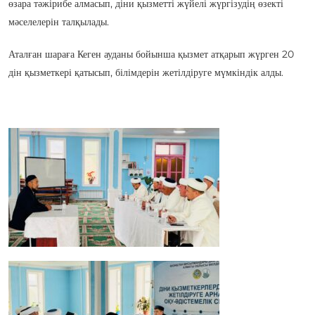
өзара тәжірибе алмасып, діни қызметті жүйелі жүргізудің өзекті
мәселелерін талқылады.
Аталған шараға Кеген ауданы бойынша қызмет атқарып жүрген 20
дін қызметкері қатысып, білімдерін жетілдіруге мүмкіндік алды.