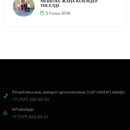
МЕШІТКЕ ЖАҢА КІЛЕМДЕР
ТӨСЕЛДІ
5 Тамыз 2026
Республикалық ақпарат орталығының (call-center) нөмірі:
+7 (707) 233-30-30
WhatsApp:
+7 (707) 662-65-61