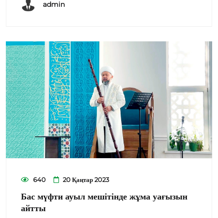
admin
640
20 Қаңтар 2023
Бас мүфти ауыл мешітінде жұма уағызын
айтты