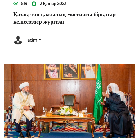
519
12 Қаңтар 2023
Қазақстан қажылық миссиясы бірқатар
келіссөздер жүргізді
admin