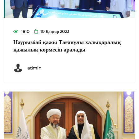
1810
10 Қаңтар 2023
Наурызбай қажы Тағанұлы халықаралық
қажылық көрмесін аралады
admin