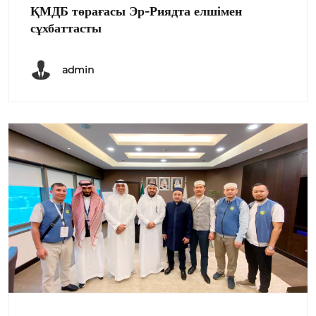
ҚМДБ төрағасы Эр-Риядта елшімен
сұхбаттасты
admin