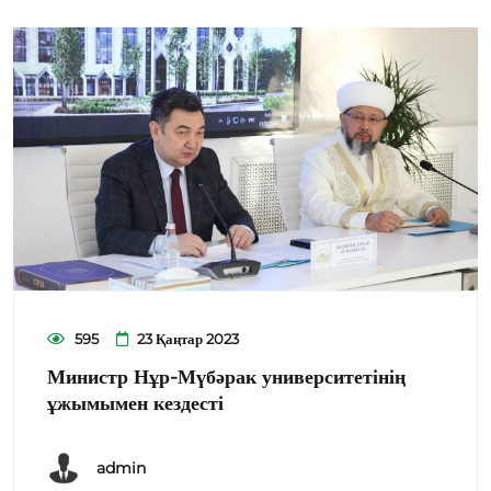
595
23 Қаңтар 2023
Министр Нұр-Мүбәрак университетінің
ұжымымен кездесті
admin