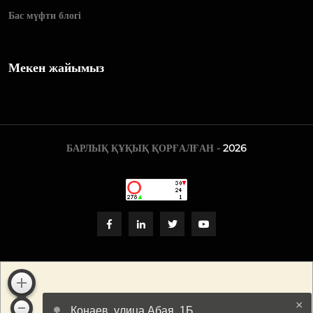
Бас мүфти блогі
Мекен жайымыз
БАРЛЫҚ ҚҰҚЫҚ ҚОРҒАЛҒАН -
2026