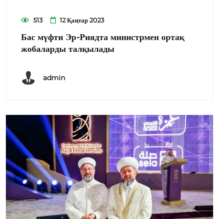
513
12 Қаңтар 2023
Бас мүфти Эр-Риядта министрмен ортақ
жобаларды талқылады
admin