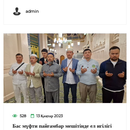
admin
528
13 Қаңтар 2023
Бас мүфти пайғамбар мешітінде ел игілігі