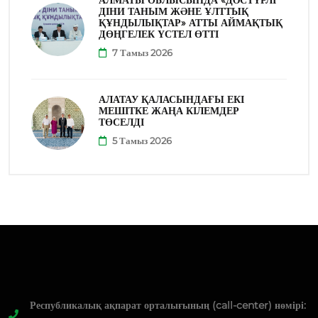
АЛМАТЫ ОБЛЫСЫНДА «ДӘСТҮРЛІ
ДІНИ ТАНЫМ ЖӘНЕ ҰЛТТЫҚ
ҚҰНДЫЛЫҚТАР» АТТЫ АЙМАҚТЫҚ
ДӨҢГЕЛЕК ҮСТЕЛ ӨТТІ
7 Тамыз 2026
АЛАТАУ ҚАЛАСЫНДАҒЫ ЕКІ
МЕШІТКЕ ЖАҢА КІЛЕМДЕР
ТӨСЕЛДІ
5 Тамыз 2026
Республикалық ақпарат орталығының (call-center) нөмірі: