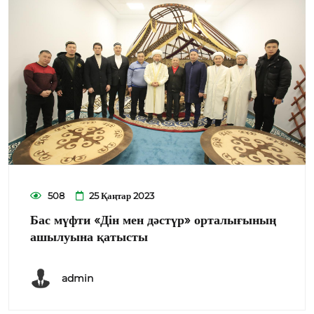
508
25 Қаңтар 2023
Бас мүфти «Дін мен дәстүр» орталығының
ашылуына қатысты
admin