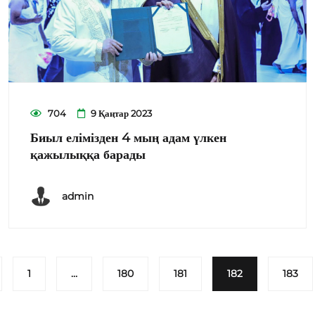
704
9 Қаңтар 2023
Биыл елімізден 4 мың адам үлкен
қажылыққа барады
admin
1
…
180
181
182
183