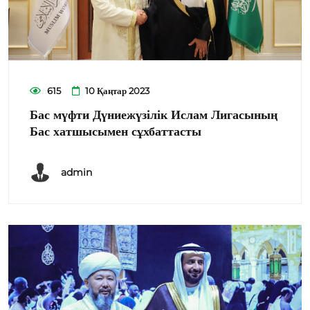
615
10 Қаңтар 2023
Бас мүфти Дүниежүзілік Ислам Лигасының
Бас хатшысымен сұхбаттасты
admin